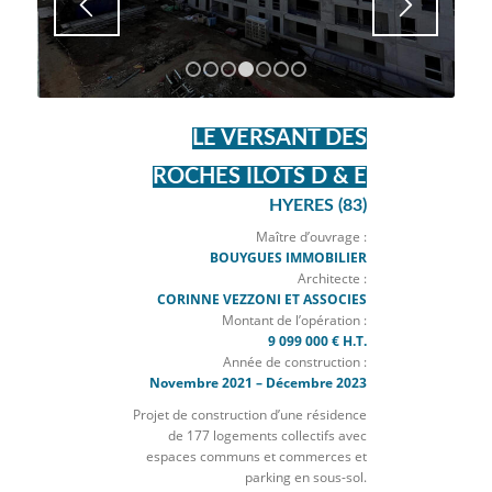
1
2
3
4
5
6
7
LE VERSANT DES
ROCHES ILOTS D & E
HYERES (83)
Maître d’ouvrage :
BOUYGUES IMMOBILIER
Architecte :
CORINNE VEZZONI ET ASSOCIES
Montant de l’opération :
9 099 000 € H.T.
Année de construction :
Novembre 2021 – Décembre 2023
Projet de construction d’une résidence
de 177 logements collectifs avec
espaces communs et commerces et
parking en sous-sol.