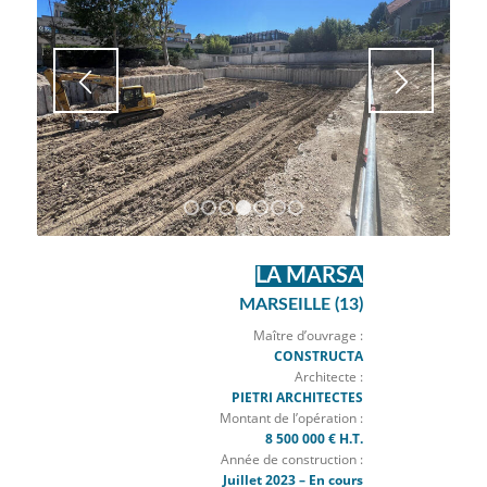
1
2
3
4
5
6
7
LA MARSA
MARSEILLE (13)
Maître d’ouvrage :
CONSTRUCTA
Architecte :
PIETRI ARCHITECTES
Montant de l’opération :
8 500 000 € H.T.
Année de construction :
Juillet 2023 – En cours