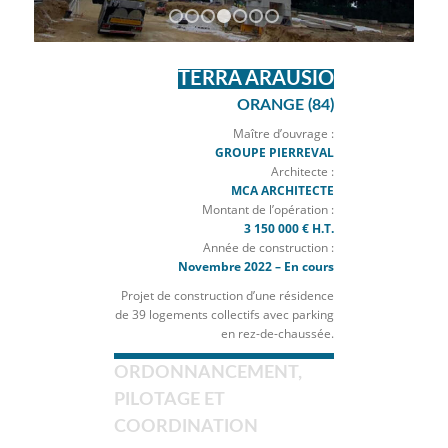
1
2
3
4
5
6
7
TERRA ARAUSIO
ORANGE (84)
Maître d’ouvrage :
GROUPE PIERREVAL
Architecte :
MCA ARCHITECTE
Montant de l’opération :
3 150 000 € H.T.
Année de construction :
Novembre 2022 – En cours
Projet de construction d’une résidence
de 39 logements collectifs avec parking
en rez-de-chaussée.
ORDONNANCEMENT,
PILOTAGE ET
COORDINATION