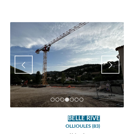
1
2
3
4
5
6
7
BELLE RIVE
OLLIOULES (83)