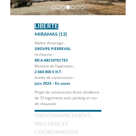
1
2
3
4
5
6
7
LIBERTE
MIRAMAS (13)
Maître d’ouvrage :
GROUPE PIERREVAL
Architecte :
MCA ARCHITECTES
Montant de l’opération :
2 660 000 € H.T.
Année de construction :
Juin 2024 – En cours
Projet de construction d’une résidence
de 33 logements avec parking en rez-
de-chaussée.
ORDONNANCEMENT,
PILOTAGE ET
COORDINATION