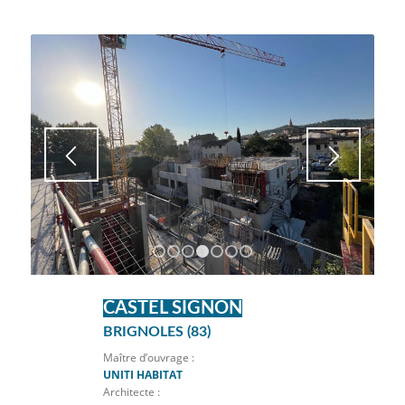
1
2
3
4
5
6
7
CASTEL SIGNON
BRIGNOLES (83)
Maître d’ouvrage :
UNITI HABITAT
Architecte :