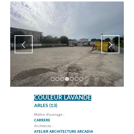
1
2
3
4
5
6
7
COULEUR LAVANDE
ARLES (13)
Maître d’ouvrage :
CARRERE
Architecte :
ATELIER ARCHITECTURE ARCADIA