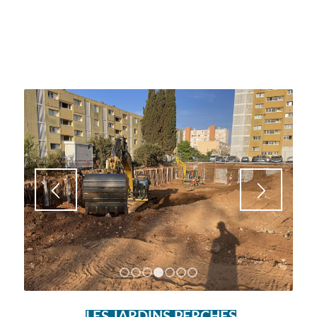
1
2
3
4
5
6
7
LES JARDINS PERCHES