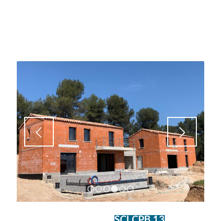
Projet de construction d’une résidence
de 22 logements en R+1 avec parking
en sous-sol.
ORDONNANCEMENT,
PILOTAGE ET
COORDINATION