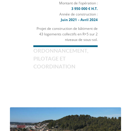
1
2
3
4
5
6
7
VILLA JOSEPHINE
TOULON (83)
Maître d’ouvrage :
BOUYGUES IMMOBILIER
Architecte :
ATELIER EMPREINTE ARCHITECTES
Montant de l’opération :
3 950 000 € H.T.
Année de construction :
Juin 2021 – Avril 2024
Projet de construction de bâtiment de